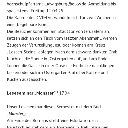
hochschulpfarramt.ludwigsburg@elkw.de Anmeldung bis
spätestens: Freitag, 11.04.25.
Die Räume des CVJM verwandeln sich für zwei Wochen in
eine „begehbare Bibel“.
Die Besucher kommen am Stadttor von Jerusalem an,
setzen sich an den Tisch vom letzten Abendmahl, werden
Zeugen der Verurteilung Jesu oder können am Kreuz
„Lasten-Steine“ ablegen. Nach dem schwarz-dunklen Grab
leuchtet die Sonne im Ostergarten auf, und am Ende
können die Gäste in einer Oase die Eindrücke nachklingen
lassen oder sich im Ostergarten-Café bei Kaffee und
Kuchen austauschen.
Leseseminar „Monster“ *
17.04.
Unser Leseseminar dieses Semester mit dem Buch
„
Monster
„:
Am Ende des Romans steht eine Eskalation: ein
Faustschlag, mit dem ein Tourguide in Treblinka einen