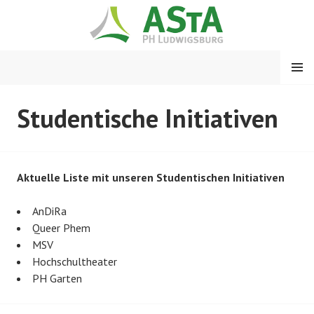
Springe
zum
Inhalt
MENÜ
ASTA PH LUDWIGSBURG
Studentische Initiativen
Aktuelle Liste mit unseren Studentischen Initiativen
AnDiRa
Queer Phem
MSV
Hochschultheater
PH Garten