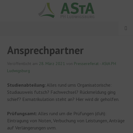
Springe
zum
Inhalt
MENÜ
ASTA PH LUDWIGSBURG
Ansprechpartner
Veröffentlicht am
28. März 2021
von
Pressereferat - AStA PH
Ludwigsburg
Studienabteilung:
Alles rund ums Organisatorische:
Studiausweis futsch? Fachwechsel? Rückmeldung ging
schief? Exmatrikulation steht an? Hier wird dir geholfen.
Prüfungsamt:
Alles rund um die Prüfungen (d’uh):
Eintragung von Noten, Verbuchung von Leistungen, Anträge
auf Verlängerungen uvm.