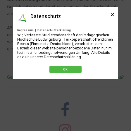
Geschlechtern und damit niemand auf der Strecke bleibt,
auch wenn du mit Kind studieren willst.
Datenschutz
AStA:
Wir sind generell für alle deine Anliegen da. Mit
Impressum
|
Datenschutzerklärung
unseren 12 Referaten kann dir ganz sicher eine:r von uns
Wir, Verfasste Studierendenschaft der Pädagogischen
Hochschule Ludwigsburg | Teilkörperschaft öffentlichen
weiterhelfen. Außerdem vertreten wir deine Anliegen
Rechts (Firmensitz: Deutschland), verarbeiten zum
gegenüber der Hochschule und nach außen.
Betrieb dieser Website personenbezogene Daten nur im
technisch unbedingt notwendigen Umfang. Alle Details
dazu in unserer Datenschutzerklärung.
OK
Geschichte: Gibt es Fristen?
Corona und Praktika?
Beitrags-
Navigation