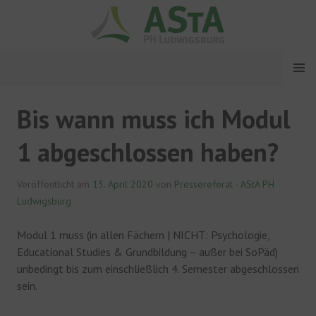
Springe
zum
Inhalt
MENÜ
ASTA PH LUDWIGSBURG
Bis wann muss ich Modul
1 abgeschlossen haben?
Veröffentlicht am
13. April 2020
von
Pressereferat - AStA PH
Ludwigsburg
Modul 1 muss (in allen Fächern | NICHT: Psychologie,
Educational Studies & Grundbildung – außer bei SoPäd)
unbedingt bis zum einschließlich 4. Semester abgeschlossen
sein.