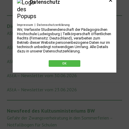
Datenschutz
Die neuesten Newsletter des AStA
Impressum
|
Datenschutzerklärung
Wir, Verfasste Studierendenschaft der Pädagogischen
AStA – Newsletter vom 21.07.2026
Hochschule Ludwigsburg | Teilkörperschaft öffentlichen
Rechts (Firmensitz: Deutschland), verarbeiten zum
Betrieb dieser Website personenbezogene Daten nur im
AStA – Newsletter vom 14.07.2026
technisch unbedingt notwendigen Umfang. Alle Details
dazu in unserer Datenschutzerklärung.
AStA – Newsletter vom 07.07.2026
OK
AStA – Newsletter vom 30.06.2026
AStA – Newsletter vom 23.06.2026
Newsfeed des Kultusministeriums BW
Gefahr der Zwangsverheiratung in den Sommerferien –
Notfallbogen für Schulen