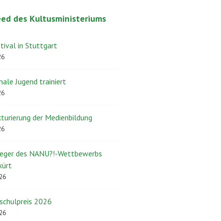
ed des Kultusministeriums
ival in Stuttgart
26
nale Jugend trainiert
26
turierung der Medienbildung
26
ieger des NANU?!-Wettbewerbs
kürt
026
schulpreis 2026
026