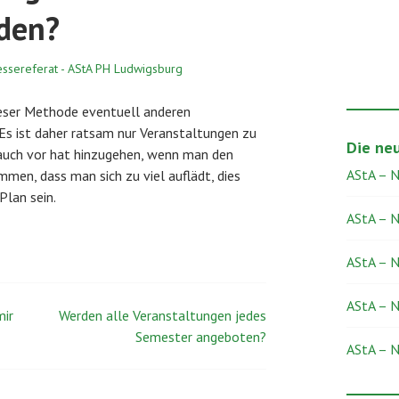
den?
essereferat - AStA PH Ludwigsburg
dieser Methode eventuell anderen
s ist daher ratsam nur Veranstaltungen zu
Die ne
auch vor hat hinzugehen, wenn man den
AStA – 
men, dass man sich zu viel auflädt, dies
Plan sein.
AStA – 
AStA – 
AStA – 
mir
Werden alle Veranstaltungen jedes
Semester angeboten?
AStA – 