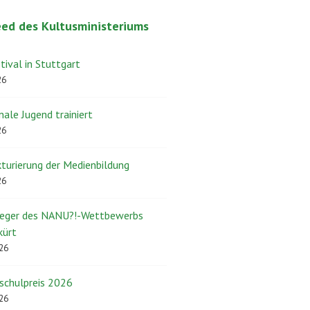
ed des Kultusministeriums
ival in Stuttgart
26
nale Jugend trainiert
26
turierung der Medienbildung
26
ieger des NANU?!-Wettbewerbs
kürt
026
schulpreis 2026
026