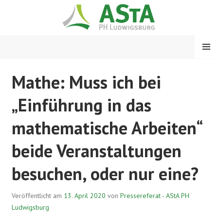
Springe
zum
Inhalt
MENÜ
ASTA PH LUDWIGSBURG
Mathe: Muss ich bei
„Einführung in das
mathematische Arbeiten“
beide Veranstaltungen
besuchen, oder nur eine?
Veröffentlicht am
13. April 2020
von
Pressereferat - AStA PH
Ludwigsburg