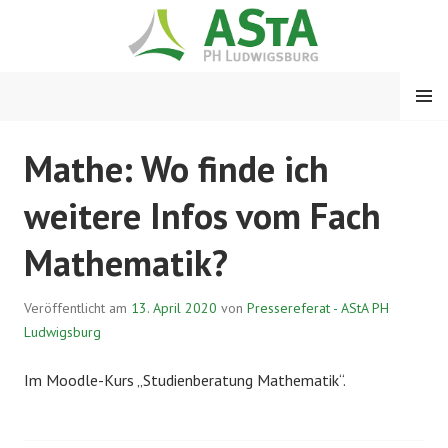
Springe
zum
Inhalt
MENÜ
ASTA PH LUDWIGSBURG
Mathe: Wo finde ich
weitere Infos vom Fach
Mathematik?
Veröffentlicht am
13. April 2020
von
Pressereferat - AStA PH
Ludwigsburg
Im Moodle-Kurs „Studienberatung Mathematik“.