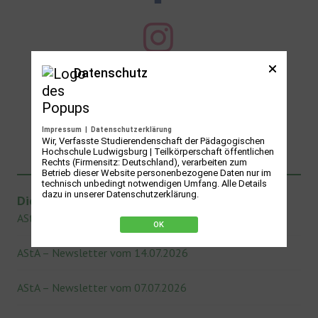
Datenschutz
Impressum
|
Datenschutzerklärung
Wir, Verfasste Studierendenschaft der Pädagogischen
Hochschule Ludwigsburg | Teilkörperschaft öffentlichen
Rechts (Firmensitz: Deutschland), verarbeiten zum
Betrieb dieser Website personenbezogene Daten nur im
technisch unbedingt notwendigen Umfang. Alle Details
dazu in unserer Datenschutzerklärung.
Die neuesten Newsletter des AStA
AStA – Newsletter vom 21.07.2026
OK
AStA – Newsletter vom 14.07.2026
AStA – Newsletter vom 07.07.2026