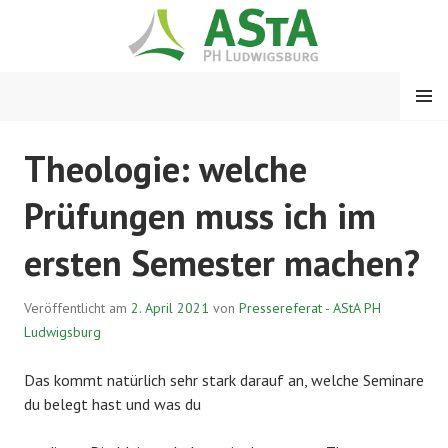
Springe
zum
Inhalt
MENÜ
ASTA PH LUDWIGSBURG
Theologie: welche
Prüfungen muss ich im
ersten Semester machen?
Veröffentlicht am
2. April 2021
von
Pressereferat - AStA PH
Ludwigsburg
Das kommt natürlich sehr stark darauf an, welche Seminare
du belegt hast und was du