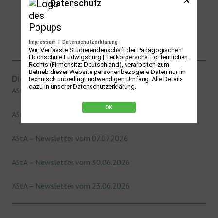
Datenschutz
Impressum
|
Datenschutzerklärung
Wir, Verfasste Studierendenschaft der Pädagogischen
Hochschule Ludwigsburg | Teilkörperschaft öffentlichen
Rechts (Firmensitz: Deutschland), verarbeiten zum
Betrieb dieser Website personenbezogene Daten nur im
Die neuesten Newsletter des AStA
technisch unbedingt notwendigen Umfang. Alle Details
dazu in unserer Datenschutzerklärung.
AStA – Newsletter vom 21.07.2026
OK
AStA – Newsletter vom 14.07.2026
AStA – Newsletter vom 07.07.2026
AStA – Newsletter vom 30.06.2026
AStA – Newsletter vom 23.06.2026