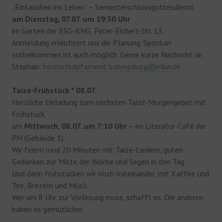
„Eintauchen ins Leben“ – Semesterschlussgottesdienst
am Dienstag, 07.07. um 19:30 Uhr
im Garten der ESG-KHG, Peter-Eichert-Str. 13.
Anmeldung erleichtert uns die Planung. Spontan
vorbeikommen ist auch möglich. Gerne kurze Nachricht an
Stephan:
hochschulpfarramt.ludwigsburg@elkw.de
.
Taizé-Frühstück * 08.07.
Herzliche Einladung zum nächsten Taizé-Morgengebet mit
Frühstück
am
Mittwoch, 08.07. um 7:10 Uhr
– im Literatur-Café der
PH (Gebäude 1).
Wir feiern rund 20 Minuten mit Taizé-Liedern, guten
Gedanken zur Mitte der Woche und Segen in den Tag.
Und dann frühstücken wir noch miteinander, mit Kaffee und
Tee, Brezeln und Müsli.
Wer um 8 Uhr zur Vorlesung muss, schafft es. Die anderen
haben es gemütlicher.