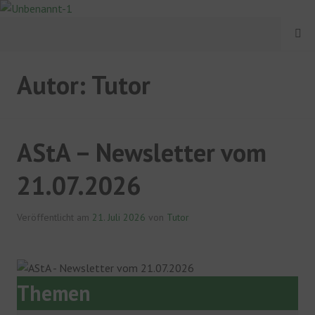
Springe
zum
MENÜ
Inhalt
ASTA PH LUDWIGSBURG
Autor:
Tutor
AStA – Newsletter vom
21.07.2026
Veröffentlicht am
21. Juli 2026
von
Tutor
Themen